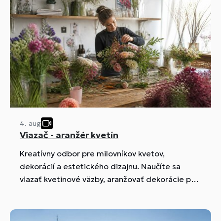
4. aug
Viazač - aranžér kvetín
Kreatívny odbor pre milovníkov kvetov,
dekorácií a estetického dizajnu. Naučíte sa
viazať kvetinové väzby, aranžovať dekorácie pre
rôzne príležitosti a pracovať s rastlinným
materiálom. Skvelá voľba pre tých, ktorí chcú
spojiť umelecký cit s praktickými zručnosťami.