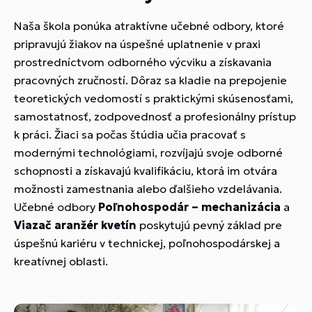
Naša škola ponúka atraktívne učebné odbory, ktoré
pripravujú žiakov na úspešné uplatnenie v praxi
prostredníctvom odborného výcviku a získavania
pracovných zručností. Dôraz sa kladie na prepojenie
teoretických vedomostí s praktickými skúsenosťami,
samostatnosť, zodpovednosť a profesionálny prístup
k práci. Žiaci sa počas štúdia učia pracovať s
modernými technológiami, rozvíjajú svoje odborné
schopnosti a získavajú kvalifikáciu, ktorá im otvára
možnosti zamestnania alebo ďalšieho vzdelávania.
Učebné odbory
Poľnohospodár – mechanizácia
a
Viazač aranžér kvetín
poskytujú pevný základ pre
úspešnú kariéru v technickej, poľnohospodárskej a
kreatívnej oblasti.