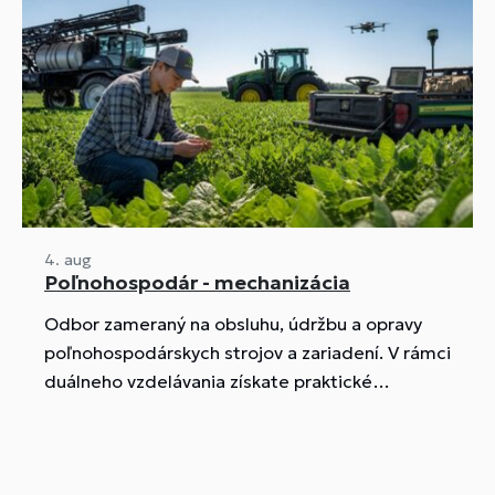
4. aug
Poľnohospodár - mechanizácia
Odbor zameraný na obsluhu, údržbu a opravy
poľnohospodárskych strojov a zariadení. V rámci
duálneho vzdelávania získate praktické
skúsenosti priamo u zamestnávateľov, čo vám
umožní lepšie uplatnenie na trhu práce. Ideálny
odbor pre tých, ktorí majú radi techniku a chcú