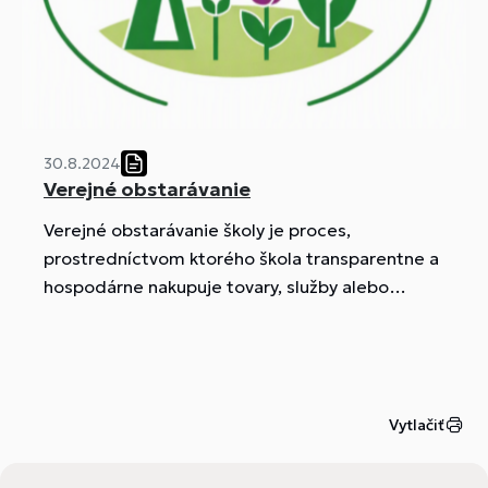
30.8.2024
Verejné obstarávanie
Verejné obstarávanie školy je proces,
prostredníctvom ktorého škola transparentne a
hospodárne nakupuje tovary, služby alebo
stavebné práce z verejných finančných
prostriedkov. Jeho cieľom je zabezpečiť
rovnaké podmienky pre dodávateľov a
efektívne využívanie verejných zdrojov. Pri
Vytlačiť
obstarávaní sa škola riadi platnou legislatívou o
verejnom obstarávaní a pravidlami
hospodárnosti, transparentnosti a