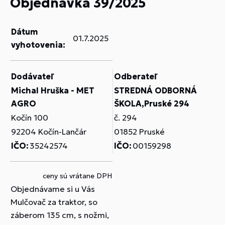
Objednávka 39/2025
Dátum
01.7.2025
vyhotovenia:
Dodávateľ
Odberateľ
Michal Hruška - MET
STREDNÁ ODBORNÁ
AGRO
ŠKOLA,Pruské 294
Kočín 100
č. 294
92204 Kočín-Lančár
01852 Pruské
IČO:
35242574
IČO:
00159298
ceny sú vrátane DPH
Objednávame si u Vás
Mulčovač za traktor, so
záberom 135 cm, s nožmi,