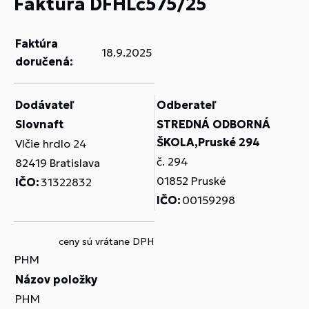
Faktúra DFHLč575/25
Faktúra
18.9.2025
doručená:
Dodávateľ
Odberateľ
Slovnaft
STREDNÁ ODBORNÁ
ŠKOLA,Pruské 294
Vlčie hrdlo 24
č. 294
82419 Bratislava
01852 Pruské
IČO:
31322832
IČO:
00159298
ceny sú vrátane DPH
PHM
Názov položky
PHM