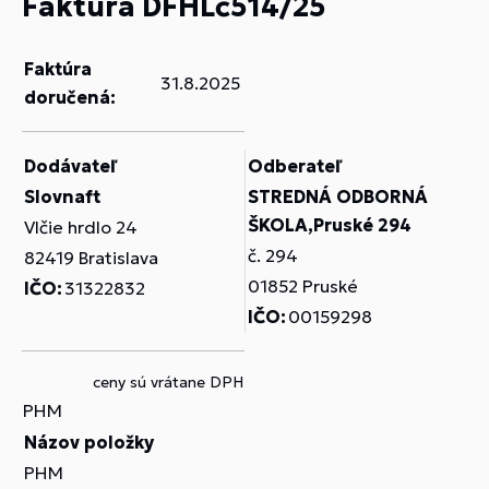
Faktúra DFHLč514/25
Faktúra
31.8.2025
doručená:
Dodávateľ
Odberateľ
Slovnaft
STREDNÁ ODBORNÁ
ŠKOLA,Pruské 294
Vlčie hrdlo 24
č. 294
82419 Bratislava
01852 Pruské
IČO:
31322832
IČO:
00159298
ceny sú vrátane DPH
PHM
Názov položky
PHM