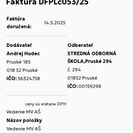
Faktúra DFPLč053/25
Faktúra
14.5.2025
doručená:
Dodávateľ
Odberateľ
Andrej Hudec
STREDNÁ ODBORNÁ
ŠKOLA,Pruské 294
Pruské 185
č. 294
018 52 Pruské
01852 Pruské
IČO:
56324758
IČO:
00159298
ceny sú vrátane DPH
Vedenie MV AŠ
Názov položky
Vedenie MV AŠ