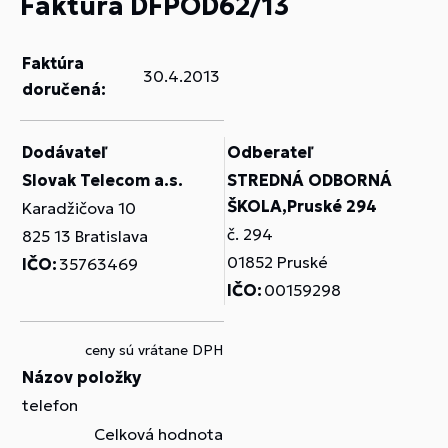
Faktúra DFPOD62/13
Faktúra
30.4.2013
doručená:
Dodávateľ
Odberateľ
Slovak Telecom a.s.
STREDNÁ ODBORNÁ
ŠKOLA,Pruské 294
Karadžičova 10
č. 294
825 13 Bratislava
01852 Pruské
IČO:
35763469
IČO:
00159298
ceny sú vrátane DPH
Názov položky
telefon
Celková hodnota