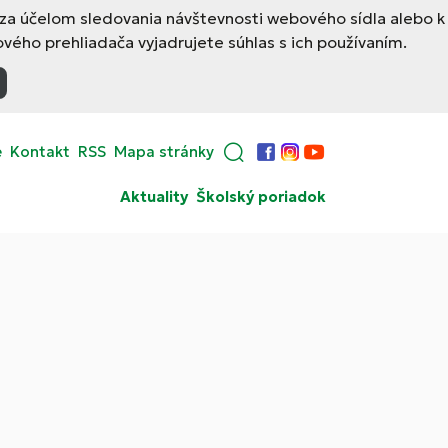
 za účelom sledovania návštevnosti webového sídla alebo k
ého prehliadača vyjadrujete súhlas s ich používaním.
e
Kontakt
RSS
Mapa stránky
Facebook
Instagram
YouTube
Aktuality
Školský poriadok