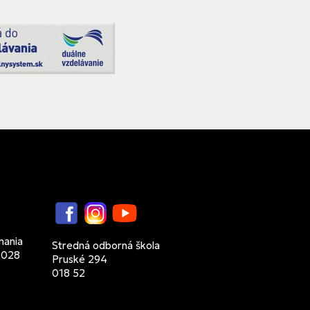
Facebook
Instagram
YouTube
7
nania
Stredná odborná škola
2028
Pruské 294
018 52