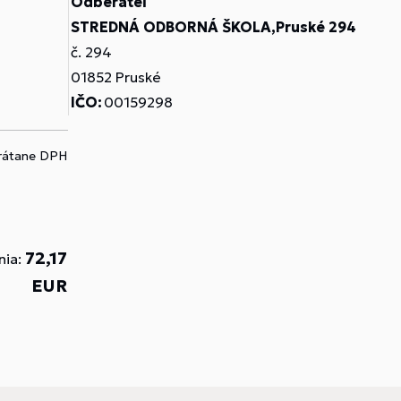
Odberateľ
STREDNÁ ODBORNÁ ŠKOLA,Pruské 294
č. 294
01852 Pruské
IČO:
00159298
vrátane DPH
72,17
nia:
EUR