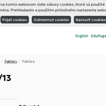
 na tomto webovom sídle súbory cookies, ktoré sú použité
na. Prehliadaním a použitím príslušného nastavenia webov
Prijať cookies
Odmietnuť cookies
Nastaviť cookies
English
EduPag
Faktúry
Faktúra
/13