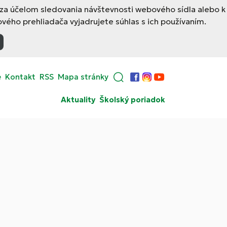
 za účelom sledovania návštevnosti webového sídla alebo k
ého prehliadača vyjadrujete súhlas s ich používaním.
e
Kontakt
RSS
Mapa stránky
Facebook
Instagram
YouTube
Aktuality
Školský poriadok