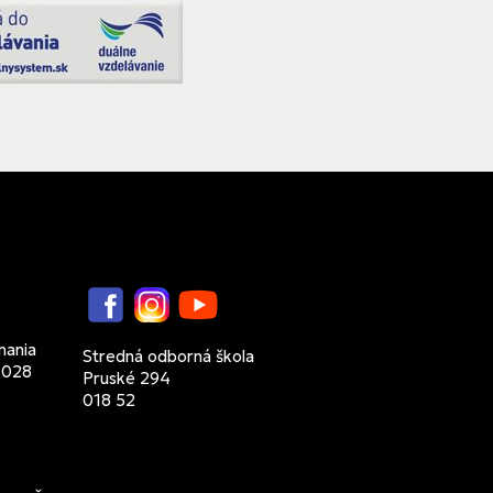
Facebook
Instagram
YouTube
7
nania
Stredná odborná škola
2028
Pruské 294
018 52