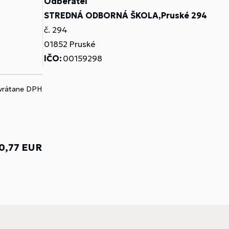
Odberateľ
STREDNÁ ODBORNÁ ŠKOLA,Pruské 294
č. 294
01852 Pruské
IČO:
00159298
 vrátane DPH
0,77 EUR