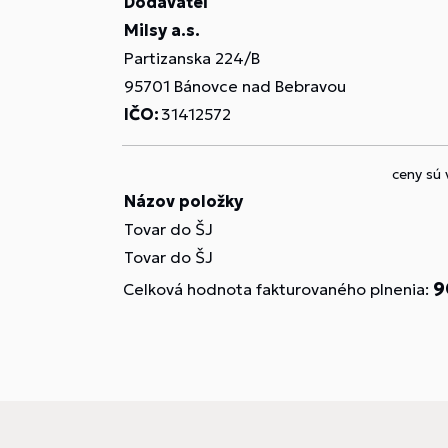
Dodávateľ
Milsy a.s.
Partizanska 224/B
95701 Bánovce nad Bebravou
IČO:
31412572
ceny sú
Názov položky
Tovar do ŠJ
Tovar do ŠJ
9
Celková hodnota fakturovaného plnenia: