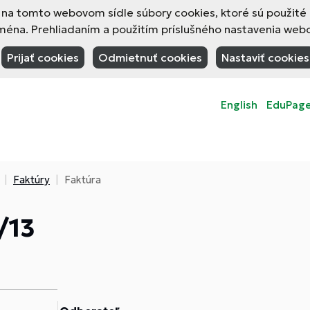
 na tomto webovom sídle súbory cookies, ktoré sú použité
na. Prehliadaním a použitím príslušného nastavenia webov
Prijať cookies
Odmietnuť cookies
Nastaviť cookies
English
EduPag
Faktúry
Faktúra
/13