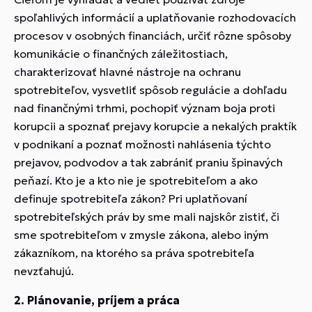
spoľahlivých informácií a uplatňovanie rozhodovacích
procesov v osobných financiách, určiť rôzne spôsoby
komunikácie o finančných záležitostiach,
charakterizovať hlavné nástroje na ochranu
spotrebiteľov, vysvetliť spôsob regulácie a dohľadu
nad finančnými trhmi, pochopiť význam boja proti
korupcii a spoznať prejavy korupcie a nekalých praktík
v podnikaní a poznať možnosti nahlásenia týchto
prejavov, podvodov a tak zabrániť praniu špinavých
peňazí. Kto je a kto nie je spotrebiteľom a ako
definuje spotrebiteľa zákon? Pri uplatňovaní
spotrebiteľských práv by sme mali najskôr zistiť, či
sme spotrebiteľom v zmysle zákona, alebo iným
zákazníkom, na ktorého sa práva spotrebiteľa
nevzťahujú.
2. Plánovanie, príjem a práca