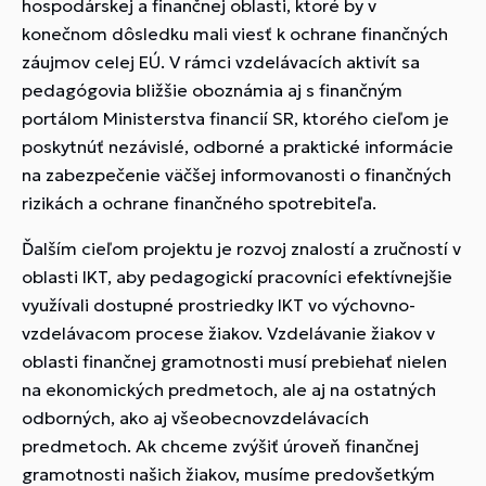
hospodárskej a finančnej oblasti, ktoré by v
konečnom dôsledku mali viesť k ochrane finančných
záujmov celej EÚ. V rámci vzdelávacích aktivít sa
pedagógovia bližšie oboznámia aj s finančným
portálom Ministerstva financií SR, ktorého cieľom je
poskytnúť nezávislé, odborné a praktické informácie
na zabezpečenie väčšej informovanosti o finančných
rizikách a ochrane finančného spotrebiteľa.
Ďalším cieľom projektu je rozvoj znalostí a zručností v
oblasti IKT, aby pedagogickí pracovníci efektívnejšie
využívali dostupné prostriedky IKT vo výchovno-
vzdelávacom procese žiakov. Vzdelávanie žiakov v
oblasti finančnej gramotnosti musí prebiehať nielen
na ekonomických predmetoch, ale aj na ostatných
odborných, ako aj všeobecnovzdelávacích
predmetoch. Ak chceme zvýšiť úroveň finančnej
gramotnosti našich žiakov, musíme predovšetkým