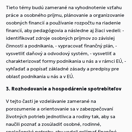
Tieto témy budú zamerané na vyhodnotenie vzťahu
práce a osobného príjmu, plánovanie a organizovanie
osobných financií a používanie rozpočtu na riadenie
financií, aby pedagógovia a následne aj žiaci vedeli: -
identifikovať zdroje osobných príjmov zo závislej
činnosti a podnikania, - vypracovať finančný plán, -
vysvetliť daňový a odvodový systém, - vysvetliť a
charakterizovať formy podnikania u nás a v rámci EÚ, -
vyhľadať a popísať základné zásady a predpisy pre
oblasť podnikania u nás a v EÚ.
3. Rozhodovanie a hospodárenie spotrebiteľov
V tejto časti je vzdelávanie zamerané na
porozumenie a orientovanie sa v zabezpečovaní
životných potrieb jednotlivca a rodiny tak, aby sa
naučili poznať a zosúladiť osobné, rodinné,
spoločenské potreby, aby vedeli prijímať finančné