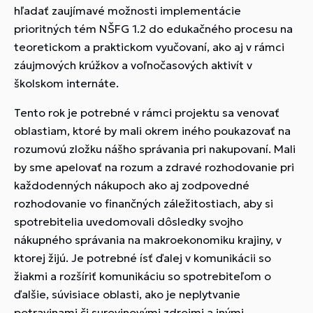
hľadať zaujímavé možnosti implementácie
prioritných tém NŠFG 1.2 do edukačného procesu na
teoretickom a praktickom vyučovaní, ako aj v rámci
záujmových krúžkov a voľnočasových aktivít v
školskom internáte.
Tento rok je potrebné v rámci projektu sa venovať
oblastiam, ktoré by mali okrem iného poukazovať na
rozumovú zložku nášho správania pri nakupovaní. Mali
by sme apelovať na rozum a zdravé rozhodovanie pri
každodenných nákupoch ako aj zodpovedné
rozhodovanie vo finančných záležitostiach, aby si
spotrebitelia uvedomovali dôsledky svojho
nákupného správania na makroekonomiku krajiny, v
ktorej žijú. Je potrebné ísť ďalej v komunikácii so
žiakmi a rozšíriť komunikáciu so spotrebiteľom o
ďalšie, súvisiace oblasti, ako je neplytvanie
potravinami či surovinovými zdrojmi a inými