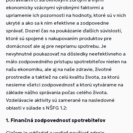
ekonomicky vzácnymi výrobnými faktormi a
upriamenie ich pozornosti na hodnoty, ktoré sú v nich
ukryté a ako sa k nim efektívne a zodpovedne
správať. Dozrel čas na poukázanie ďalších súvislostí,
ktoré sú spojené s nakupovaním produktov pre
domácnosť ale aj pre nepriamu spotrebu. Je
nevyhnutné poukazovať na dôsledky neefektívneho a
málo zodpovedného prístupu spotrebiteľov nielen na
našu ekonomiku, ale aj na naše zdravie, životné
prostredie a taktiež na celú kvalitu života, za ktorú
nesieme všetci zodpovednosť a ktorú vytvárame na
základe nášho správania počas celého života.
Vzdelávacie aktivity sú zamerané na nasledovné
oblasti v súlade s NŠFG 1.2:
1. Finančná zodpovednosť spotrebiteľov
Cieľom je vyhľadať a vedieť používať zdroje