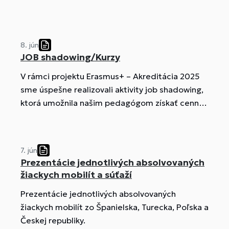
8. jún
JOB shadowing/Kurzy
V rámci projektu Erasmus+ – Akreditácia 2025
sme úspešne realizovali aktivity job shadowing,
ktorá umožnila našim pedagógom získať cenné
skúsenosti a inšpiráciu zo zahraničia. Cieľom
stáži bolo sledovanie práce kolegov v
partnerskej škole, výmena osvedčených
7. jún
postupov a rozvoj profesijných kompetencií.
Prezentácie jednotlivých absolvovaných
Účastníci mali možnosť spoznať moderné
žiackych mobilít a súťaží
metódy výučby, digitálne nástroje a prístupy k
Prezentácie jednotlivých absolvovaných
inkluzívnemu vzdelávaniu, ktoré obohatia našu
žiackych mobilít zo Španielska, Turecka, Poľska a
pedagogickú prax. Aktivity prispeli k
Českej republiky.
internacionalizácii ...