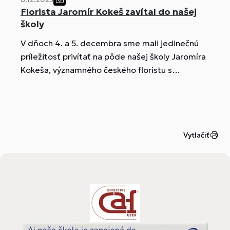
Florista Jaromír Kokeš zavítal do našej
školy
V dňoch 4. a 5. decembra sme mali jedinečnú
príležitosť privítať na pôde našej školy Jaromíra
Kokeša, významného českého floristu s
medzinárodným renomé. Návšteva sa
uskutočnila v rámci programu Erasmus+, ktorý
nám umožňuje prizvať odborníkov z praxe a
obohatiť tak vzdelávanie našich žiakov aj
Vytlačiť
učiteľov.