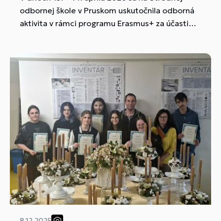
odbornej škole v Pruskom uskutočnila odborná
aktivita v rámci programu Erasmus+ za účasti
prizvaného experta z Českej republiky, Ing.
Martina Laca, MBA.
8.12.2025