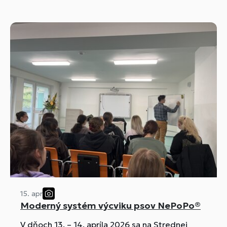
15. apr
Moderný systém výcviku psov NePoPo®
V dňoch 13. – 14. apríla 2026 sa na Strednej