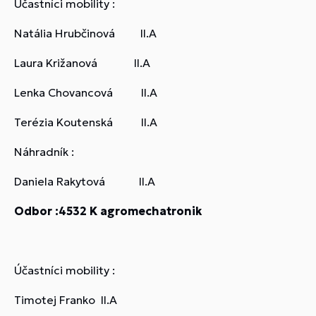
Účastníci mobility :
Natália Hrubčinová II.A
Laura Križanová II.A
Lenka Chovancová II.A
Terézia Koutenská II.A
Náhradník :
Daniela Rakytová II.A
Odbor :4532 K agromechatronik
Účastníci mobility :
Timotej Franko II.A