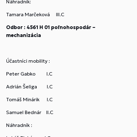
Náhradník:
Tamara Marčeková III.C
Odbor : 4561 H 01 poľnohospodár –
mechanizácia
Účastníci mobility :
Peter Gabko I.C
Adrián Šeliga I.C
Tomáš Minárik I.C
Samuel Bednár II.C
Náhradník :