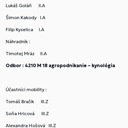
Lukáš Goláň II.A
Šimon Kakody I.A
Filip Kyselica I.A
Náhradník :
Timotej Mráz II.A
Odbor : 4210 M 18 agropodnikanie – kynológia
Účastníci mobility :
Tomáš Bračík III.Z
Soňa Hricová III.Z
Alexandra Hošová III.Z