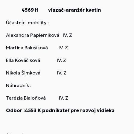
4569 H viazač-aranžér kvetín
Účastníci mobility :
Alexandra Papierniková IV. Z
Martina Balušíková IV. Z
Ella Kováčiková IV. Z
Nikola Šimková IV. Z
Náhradník :
Terézia Bialoňová IV. Z
Odbor :4553 K podnikateľ pre rozvoj vidieka