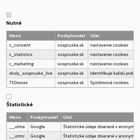
Nutné
Meno
Poskytovateľ
Účel
c_consent
sospruske.sk
nastavenie cookies
c_statistics
sospruske.sk
nastavenie cookies
c_marketing
sospruske.sk
nastavenie cookies
skoly_sospruske_live
sospruske.sk
Identifikuje každú jedi
TS0xxxxx
sospruske.sk
Systémová cookies
Štatistické
Meno
Poskytovateľ
Účel
__utma
Google
Štatistické údaje zbierané v anonymne
__utmc
Google
Štatistické údaje zbierané v anonymne